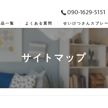
090-1629-5151
商品一覧
よくある質問
せいけつさんスプレ
抗菌
消臭
サイトマップ
ウイルス
ポンプ
セット商品